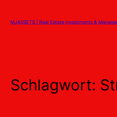
Zum
Inhalt
springen
MJASSETS | Real Estate Investments & Manag
Schlagwort:
St